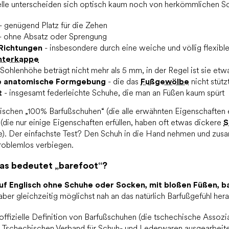
elle unterscheiden sich optisch kaum noch von herkömmlichen S
- genügend Platz für die Zehen
- ohne Absatz oder Sprengung
e Richtungen
- insbesondere durch eine weiche und völlig flexibl
nterkappe
 Sohlenhöhe beträgt nicht mehr als 5 mm, in der Regel ist sie et
ne anatomische Formgebung
- die das
Fußgewölbe
nicht stütz
t
- insgesamt federleichte Schuhe, die man an Füßen kaum spürt
ischen „100% Barfußschuhen“ (die alle erwähnten Eigenschaften e
ie nur einige Eigenschaften erfüllen, haben oft etwas dickere
S
). Der einfachste Test? Den Schuh in die Hand nehmen und zusa
problemlos verbiegen.
Was bedeutet „barefoot“?
uf Englisch ohne Schuhe oder Socken, mit bloßen Füßen, b
 aber gleichzeitig möglichst nah an das natürlich Barfußgefühl h
ffizielle Definition von Barfußschuhen (die tschechische Assozia
Tschechischen Verband für Schuh- und Lederwaren ausgearbeite