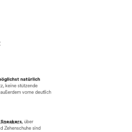
?
öglichst natürlich
z, keine stützende
d außerdem vorne deutlich
n
Sneakers
, über
nd Zehenschuhe sind