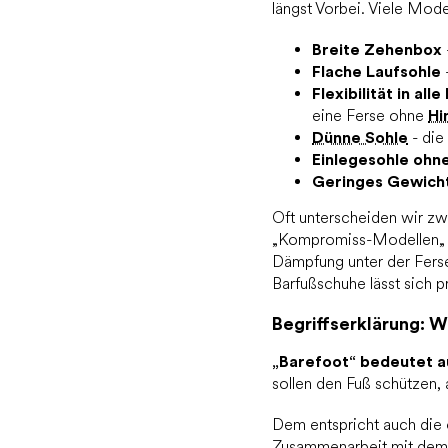
längst Vorbei. Viele Mod
Breite Zehenbox
Flache Laufsohle
Flexibilität in all
eine Ferse ohne
Hi
Dünne Sohle
- die
Einlegesohle oh
Geringes Gewich
Oft unterscheiden wir zw
„Kompromiss-Modellen„ (d
Dämpfung unter der Ferse
Barfußschuhe lässt sich 
Begriffserklärung: 
„Barefoot“ bedeutet a
sollen den Fuß schützen,
Dem entspricht auch die o
Zusammenarbeit mit dem 