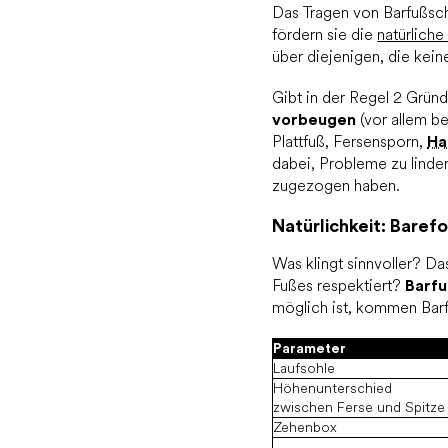
Das Tragen von Barfußsch
fördern sie die
natürlich
über diejenigen, die kei
Gibt in der Regel 2 Grü
vorbeugen
(vor allem be
Plattfuß, Fersensporn,
Ha
dabei, Probleme zu linde
zugezogen haben.
Natürlichkeit: Baref
Was klingt sinnvoller? D
Fußes respektiert?
Barfu
möglich ist, kommen Bar
Parameter
Laufsohle
Höhenunterschied
zwischen Ferse und Spitze
Zehenbox