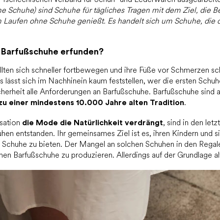
he Schuhe) sind Schuhe für tägliches Tragen mit dem Ziel, die 
 Laufen ohne Schuhe genießt. Es handelt sich um Schuhe, die d
 Barfußschuhe erfunden?
llten sich schneller fortbewegen und ihre Füße vor Schmerzen sch
s lässt sich im Nachhinein kaum feststellen, wer die ersten Schuh
icherheit alle Anforderungen an Barfußschuhe. Barfußschuhe sind 
zu einer mindestens 10.000 Jahre alten Tradition
.
isation
die Mode die Natürlichkeit verdrängt
, sind in den let
hen entstanden. Ihr gemeinsames Ziel ist es, ihren Kindern und s
Schuhe zu bieten. Der Mangel an solchen Schuhen in den Regale
genen Barfußschuhe zu produzieren. Allerdings auf der Grundlage