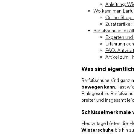
Anleitung: Wi
Wo kann man Barfu
Online-Shop: 
Zusatzartikel
Barfußschuhe im Al
Experten und
Erfahrung ech
FAQ: Antworte
Artikel zum T
Was sind eigentlic
Barfußschuhe sind ganz
n
bewegen kann
. Fast w
Einlegesohle. Barfußschu
breiter und insgesamt lei
Schlüsselmerkmale 
Heutzutage bieten die Her
Winterschuhe
bis hin z