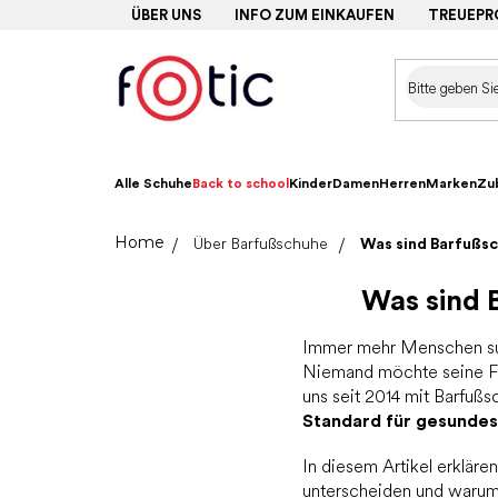
Zum
ÜBER UNS
INFO ZUM EINKAUFEN
TREUEP
Inhalt
springen
Alle Schuhe
Back to school
Kinder
Damen
Herren
Marken
Zu
Startseite
Über Barfußschuhe
Was sind Barfußsc
Was sind 
Immer mehr Menschen 
Niemand möchte seine Fü
uns seit 2014 mit Barfußs
Standard für gesundes
In diesem Artikel erklär
unterscheiden und warum 