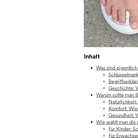
Inhalt
Was sind eigentlic
Schlüsselmer
Begriffserklä
Geschichte: 
Warum sollte man B
Natürlichkeit
Komfort: Wie 
Gesundheit: 
Wie wählt man die
Für Kinder: S
Für Erwachse