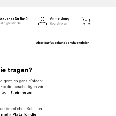
Anmeldung
Brauchst Du Rat?
hallo@footic.de
Registrieren
Über Barfußschuhe
Schuhvergleich
ie tragen?
 eigentlich ganz einfach:
Footic beschäftigen wir
 Schritt
ein neuer
n herkömmlichen Schuhen
:
mehr Platz für die