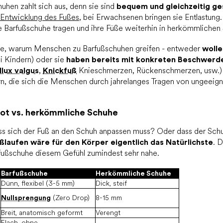
uhen zahlt sich aus, denn sie sind
bequem und gleichzeitig g
e Entwicklung des Fußes
, bei Erwachsenen bringen sie Entlastung
ne Barfußschuhe tragen und ihre Füße weiterhin in herkömmliche
nde, warum Menschen zu Barfußschuhen greifen - entweder
wolle
i Kindern) oder sie
haben bereits mit konkreten Beschwerd
llux valgus
,
Knickfuß
Knieschmerzen, Rückenschmerzen, usw.) 
rn, die sich die Menschen durch jahrelanges Tragen von ungeeig
oot vs. herkömmliche Schuhe
ass sich der Fuß an den Schuh anpassen muss? Oder dass der Sch
ßlaufen wäre für den Körper eigentlich das Natürlichste
. D
fußschuhe diesem Gefühl zumindest sehr nahe.
Barfußschuhe
Herkömmliche Schuhe
Dünn, flexibel (3-5 mm)
Dick, steif
Nullsprengung
(Zero Drop)
8-15 mm
Breit, anatomisch geformt
Verengt
Flach, ohne