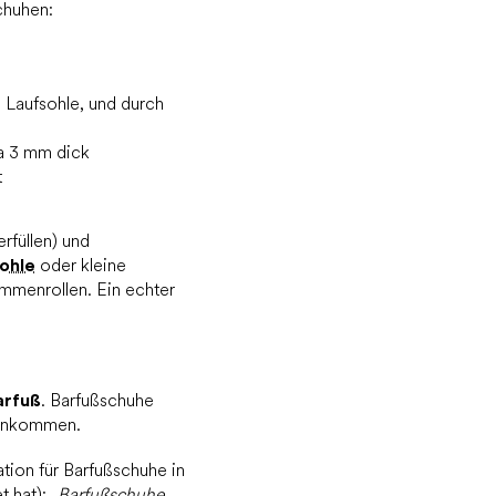
chuhen:
e Laufsohle, und durch
wa 3 mm dick
t
rfüllen) und
ohle
oder kleine
mmenrollen. Ein echter
arfuß
. Barfußschuhe
erankommen.
tion für Barfußschuhe in
t hat):
„Barfußschuhe