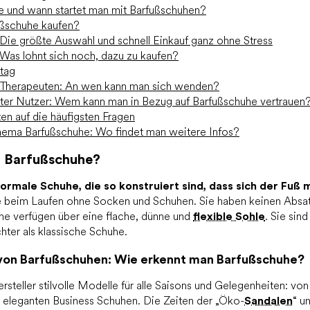
e und wann startet man mit Barfußschuhen?
ßschuhe kaufen?
Die größte Auswahl und schnell Einkauf ganz ohne Stress
: Was lohnt sich noch, dazu zu kaufen?
ltag
 Therapeuten: An wen kann man sich wenden?
ter Nutzer: Wem kann man in Bezug auf Barfußschuhe vertrauen
n auf die häufigsten Fragen
hema Barfußschuhe: Wo findet man weitere Infos?
h Barfußschuhe?
ormale Schuhe, die so konstruiert sind, dass sich der Fuß m
ie beim Laufen ohne Socken und Schuhen. Sie haben keinen Absat
he verfügen über eine flache, dünne und
flexible Sohle
. Sie sin
chter als klassische Schuhe.
von Barfußschuhen: Wie erkennt man Barfußschuhe?
steller stilvolle Modelle für alle Saisons und Gelegenheiten: vo
u eleganten Business Schuhen. Die Zeiten der „Öko-
Sandalen
“ u