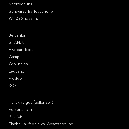
Sportschuhe
Schwarze Barfußschuhe
Weiße Sneakers
Top Marken
Be Lenka
SHAPEN
Vivobarefoot
Camper
Groundies
Leguano
Froddo
KOEL
Artikel
Hallux valgus (Ballenzeh)
Fersensporn
Plattfuß
Flache Laufsohle vs. Absatzschuhe