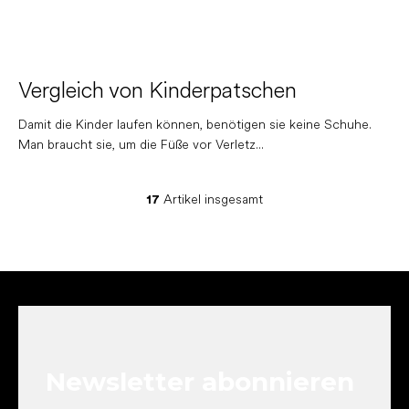
Vergleich von Kinderpatschen
Damit die Kinder laufen können, benötigen sie keine Schuhe.
Man braucht sie, um die Füße vor Verletz...
17
Artikel insgesamt
S
t
e
u
e
F
r
u
e
ß
l
z
e
e
m
Newsletter abonnieren
i
e
n
l