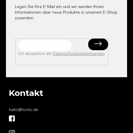
t
e
Legen Sie Ihre E-Mail ein und wir werden Ihnen
e
Informationen über neue Produkte in unserem E-Shop
d
zusenden.
e
r
L
i
s
t
e
Ich akzeptiere die
Datenschutzbestimmungen
.
Kontakt
hallo
@
footic.de