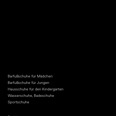
Such dir einen neuen Freund
Andere Kategorien
Barfußschuhe für Mädchen
Barfußschuhe für Jungen
Hausschuhe für den Kindergarten
Wasserschuhe, Badeschuhe
Sportschuhe
Top Marken