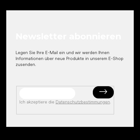
F
u
ß
z
e
Newsletter abonnieren
i
l
e
Legen Sie Ihre E-Mail ein und wir werden Ihnen
Informationen über neue Produkte in unserem E-Shop
zusenden.
Ich akzeptiere die
Datenschutzbestimmungen
.