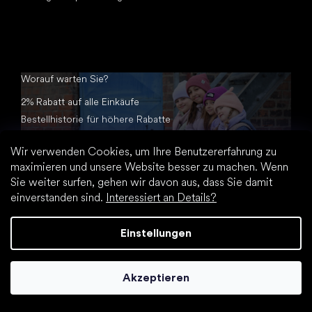
Worauf warten Sie?
2% Rabatt auf alle Einkäufe
Bestellhistorie für höhere Rabatte
Zugang zu versteckten Treuerabatten
Wir verwenden Cookies, um Ihre Benutzererfahrung zu
Einfachere Sendungsverfolgung und Rücksendungen
maximieren und unsere Website besser zu machen. Wenn
Automatisches Ausfüllen gespeicherter Daten
Sie weiter surfen, gehen wir davon aus, dass Sie damit
Alle Dokumente an einem Ort
einverstanden sind.
Interessiert an Details?
Einstellungen
Akzeptieren
Erstellt von Shoptet Premium