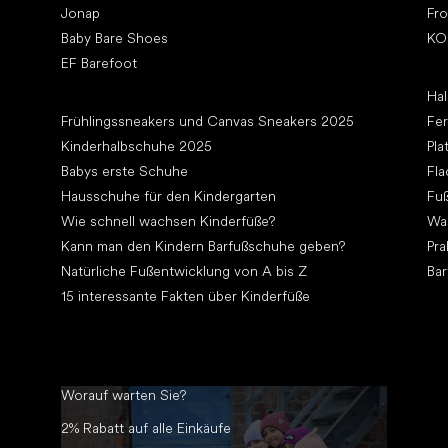
Jonap
Fr
Baby Bare Shoes
KO
EF Barefoot
Art
Hal
Artikel
Frühlingssneakers und Canvas Sneakers 2025
Fe
Kinderhalbschuhe 2025
Pla
Babys erste Schuhe
Fla
Hausschuhe für den Kindergarten
Fuß
Wie schnell wachsen Kinderfüße?
Wa
Kann man den Kindern Barfußschuhe geben?
Pra
Natürliche Fußentwicklung von A bis Z
Bar
15 interessante Fakten über Kinderfüße
Worauf warten Sie?
2% Rabatt auf alle Einkäufe