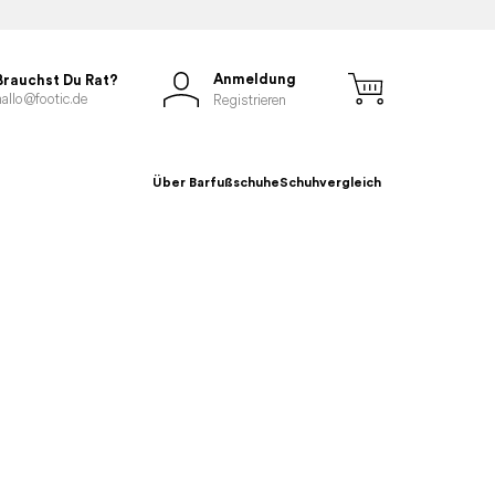
Anmeldung
Brauchst Du Rat?
hallo@footic.de
Registrieren
Über Barfußschuhe
Schuhvergleich