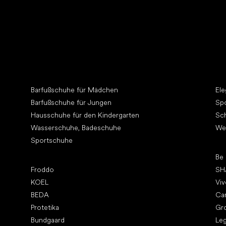
Schuhpflege
Suc
Andere Kategorien
An
ht
Barfußschuhe für Mädchen
El
Barfußschuhe für Jungen
Sp
Hausschuhe für den Kindergarten
Sc
Wasserschuhe, Badeschuhe
We
Sportschuhe
To
Be
Top Marken
Froddo
SH
KOEL
Vi
BEDA
Ca
Protetika
Gr
Bundgaard
Le