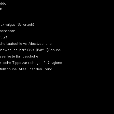
oddo
EL
ikel
lux valgus (Ballenzeh)
rsensporn
ttfuß
che Laufsohle vs. Absatzschuhe
bewegung: barfuß vs. (Barfuß)Schuhe
sserfeste Barfußschuhe
ktische Tipps zur richtigen Fußhygiene
fußschuhe: Alles über den Trend