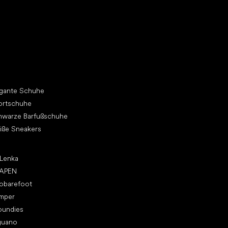
h dir einen neuen Freund
dere Kategorien
egante Schuhe
ortschuhe
hwarze Barfußschuhe
iße Sneakers
p Marken
 Lenka
APEN
vobarefoot
mper
oundies
guano