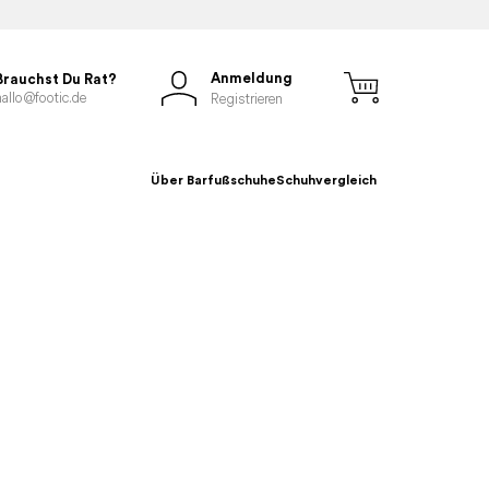
Anmeldung
Brauchst Du Rat?
hallo@footic.de
Registrieren
Über Barfußschuhe
Schuhvergleich