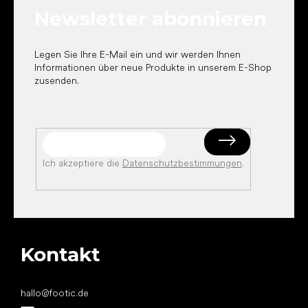
e
Newsletter abonnieren
i
l
e
Legen Sie Ihre E-Mail ein und wir werden Ihnen
Informationen über neue Produkte in unserem E-Shop
zusenden.
Ich akzeptiere die
Datenschutzbestimmungen
.
Kontakt
hallo
@
footic.de