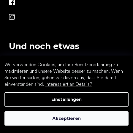
Und noch etwas
Kontakte
Wir verwenden Cookies, um Ihre Benutzererfahrung zu
maximieren und unsere Website besser zu machen. Wenn
Treueprogramm
Sie weiter surfen, gehen wir davon aus, dass Sie damit
Unterstützung beim Einkaufen
einverstanden sind.
Interessiert an Details?
Impressum
Einstellungen
Datenschutz
Retouren und Reklamationen
Akzeptieren
Zahlung und Versand