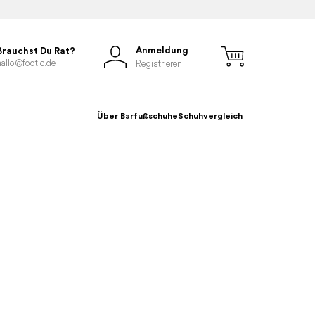
Anmeldung
Brauchst Du Rat?
hallo@footic.de
Registrieren
Über Barfußschuhe
Schuhvergleich