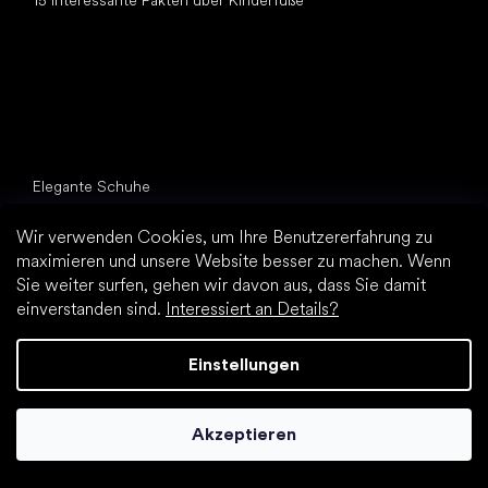
15 interessante Fakten über Kinderfüße
Andere Kategorien
Elegante Schuhe
Sportschuhe
Wir verwenden Cookies, um Ihre Benutzererfahrung zu
Schwarze Barfußschuhe
maximieren und unsere Website besser zu machen. Wenn
Weiße Sneakers
Sie weiter surfen, gehen wir davon aus, dass Sie damit
einverstanden sind.
Interessiert an Details?
Top Marken
Be Lenka
SHAPEN
Einstellungen
Vivobarefoot
Camper
Akzeptieren
Groundies
Leguano