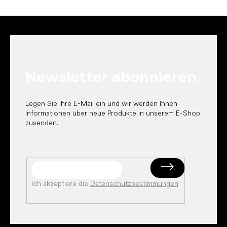
F
u
ß
z
e
Newsletter abonnieren
i
l
e
Legen Sie Ihre E-Mail ein und wir werden Ihnen
Informationen über neue Produkte in unserem E-Shop
zusenden.
Ich akzeptiere die
Datenschutzbestimmungen
.