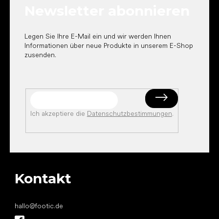
Newsletter abonnieren
i
l
e
Legen Sie Ihre E-Mail ein und wir werden Ihnen
Informationen über neue Produkte in unserem E-Shop
zusenden.
Ich akzeptiere die
Datenschutzbestimmungen
.
Kontakt
hallo
@
footic.de