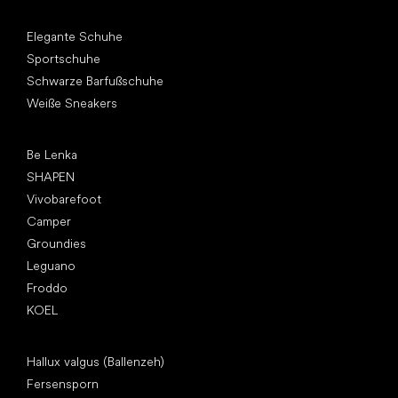
Andere Kategorien
Elegante Schuhe
Sportschuhe
Schwarze Barfußschuhe
Weiße Sneakers
Top Marken
Be Lenka
SHAPEN
Vivobarefoot
Camper
Groundies
Leguano
Froddo
KOEL
Artikel
Hallux valgus (Ballenzeh)
Fersensporn