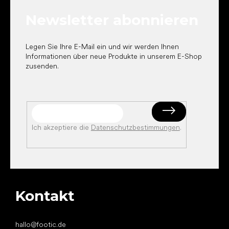
e
Newsletter abonnieren
i
l
e
Legen Sie Ihre E-Mail ein und wir werden Ihnen
Informationen über neue Produkte in unserem E-Shop
zusenden.
Ich akzeptiere die
Datenschutzbestimmungen
.
Kontakt
hallo
@
footic.de