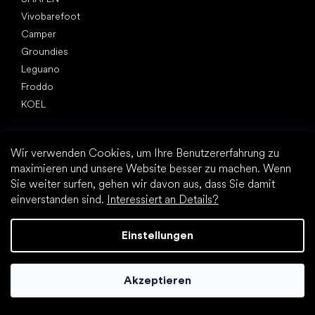
Vivobarefoot
Camper
Groundies
Leguano
Froddo
KOEL
Artikel
Hallux valgus (Ballenzeh)
Wir verwenden Cookies, um Ihre Benutzererfahrung zu
Fersensporn
maximieren und unsere Website besser zu machen. Wenn
Plattfuß
Sie weiter surfen, gehen wir davon aus, dass Sie damit
Flache Laufsohle vs. Absatzschuhe
einverstanden sind.
Interessiert an Details?
Fußbewegung: barfuß vs. (Barfuß)Schuhe
Wasserfeste Barfußschuhe
Einstellungen
Praktische Tipps zur richtigen Fußhygiene
Barfußschuhe: Alles über den Trend
Akzeptieren