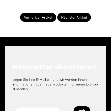
Vorheriger Artikel
Nächster Artikel
F
u
ß
z
e
Newsletter abonnieren
i
l
e
Legen Sie Ihre E-Mail ein und wir werden Ihnen
Informationen über neue Produkte in unserem E-Shop
zusenden.