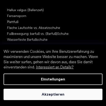
Artikel
Hallux valgus (Ballenzeh)
Fersensporn
Plattfuß
Flache Laufsohle vs. Absatzschuhe
Fußbewegung: barfuß vs. (Barfuß)Schuhe
Wasserfeste Barfußschuhe
Praktische Tipps zur richtigen Fußhygiene
Wir verwenden Cookies, um Ihre Benutzererfahrung zu
Barfußschuhe: Alles über den Trend
maximieren und unsere Website besser zu machen. Wenn
Sie weiter surfen, gehen wir davon aus, dass Sie damit
einverstanden sind.
Interessiert an Details?
Einstellungen
Andere Kategorien
Wanderschuhe, Trekkingschuhe
Akzeptieren
Sportschuhe
Elegante Schuhe