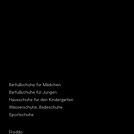
Such dir einen neuen Freund
Andere Kategorien
Barfußschuhe für Mädchen
Barfußschuhe für Jungen
Hausschuhe für den Kindergarten
Wasserschuhe, Badeschuhe
Sportschuhe
Top Marken
Froddo