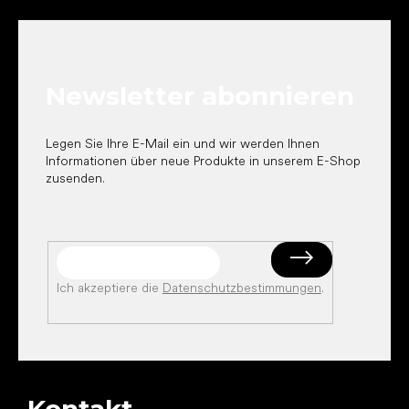
u
ß
z
e
Newsletter abonnieren
i
l
e
Legen Sie Ihre E-Mail ein und wir werden Ihnen
Informationen über neue Produkte in unserem E-Shop
zusenden.
Ich akzeptiere die
Datenschutzbestimmungen
.