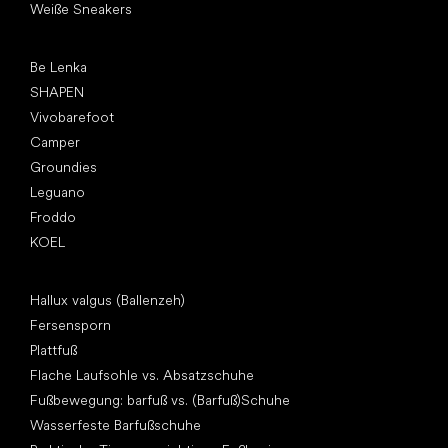
Weiße Sneakers
Top Marken
Be Lenka
SHAPEN
Vivobarefoot
Camper
Groundies
Leguano
Froddo
KOEL
Artikel
Hallux valgus (Ballenzeh)
Fersensporn
Plattfuß
Flache Laufsohle vs. Absatzschuhe
Fußbewegung: barfuß vs. (Barfuß)Schuhe
Wasserfeste Barfußschuhe