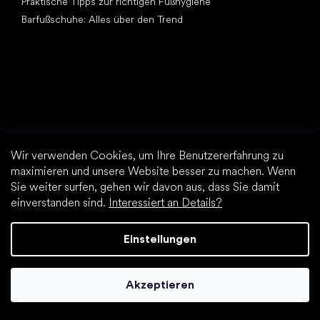
Praktische Tipps zur richtigen Fußhygiene
Barfußschuhe: Alles über den Trend
Andere Kategorien
Wanderschuhe, Trekkingschuhe
Wir verwenden Cookies, um Ihre Benutzererfahrung zu
Sportschuhe
maximieren und unsere Website besser zu machen. Wenn
Elegante Schuhe
Sie weiter surfen, gehen wir davon aus, dass Sie damit
Sockenschuhe
einverstanden sind.
Interessiert an Details?
Top Marken
Be Lenka
Einstellungen
Vivobarefoot
Groundies
Akzeptieren
Leguano
Xero Shoes