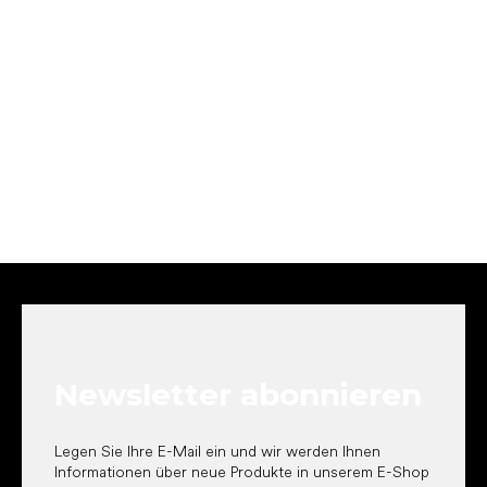
F
u
ß
z
e
Newsletter abonnieren
i
l
e
Legen Sie Ihre E-Mail ein und wir werden Ihnen
Informationen über neue Produkte in unserem E-Shop