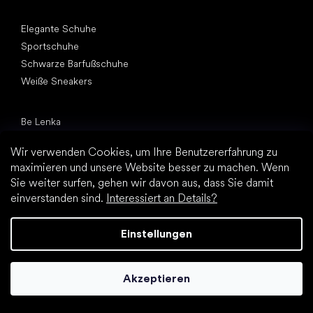
Andere Kategorien
Elegante Schuhe
Sportschuhe
Schwarze Barfußschuhe
Weiße Sneakers
Top Marken
Be Lenka
SHAPEN
Wir verwenden Cookies, um Ihre Benutzererfahrung zu
Vivobarefoot
maximieren und unsere Website besser zu machen. Wenn
Camper
Sie weiter surfen, gehen wir davon aus, dass Sie damit
Groundies
einverstanden sind.
Interessiert an Details?
Leguano
Froddo
Einstellungen
KOEL
Artikel
Akzeptieren
Hallux valgus (Ballenzeh)
Fersensporn