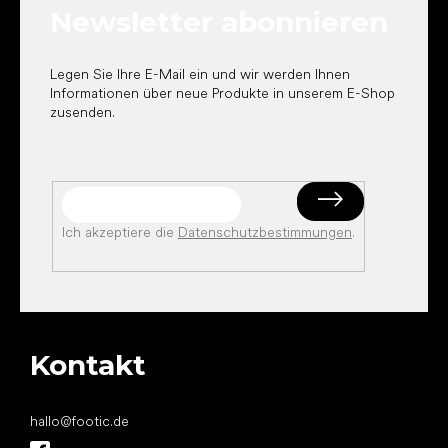
Newsletter abonnieren
i
l
e
Legen Sie Ihre E-Mail ein und wir werden Ihnen
Informationen über neue Produkte in unserem E-Shop
zusenden.
Ich akzeptiere die
Datenschutzbestimmungen
.
Kontakt
hallo
@
footic.de