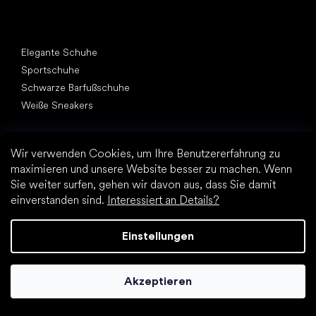
Andere Kategorien
Elegante Schuhe
Sportschuhe
Schwarze Barfußschuhe
Weiße Sneakers
Top Marken
Be Lenka
Wir verwenden Cookies, um Ihre Benutzererfahrung zu
SHAPEN
maximieren und unsere Website besser zu machen. Wenn
Vivobarefoot
Sie weiter surfen, gehen wir davon aus, dass Sie damit
einverstanden sind.
Interessiert an Details?
Camper
Groundies
Leguano
Einstellungen
Froddo
KOEL
Akzeptieren
Artikel
Hallux valgus (Ballenzeh)