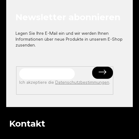
z
e
Newsletter abonnieren
i
l
e
Legen Sie Ihre E-Mail ein und wir werden Ihnen
Informationen über neue Produkte in unserem E-Shop
zusenden.
Ich akzeptiere die
Datenschutzbestimmungen
.
Kontakt