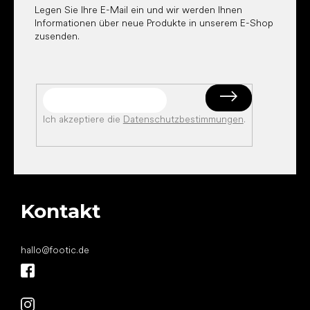
e
Legen Sie Ihre E-Mail ein und wir werden Ihnen
Informationen über neue Produkte in unserem E-Shop
zusenden.
Ich akzeptiere die
Datenschutzbestimmungen
.
Kontakt
hallo
@
footic.de