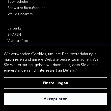
Sportschuhe
Schwarze Barfußschuhe
Weiße Sneakers
Top Marken
Be Lenka
SHAPEN
Vivobarefoot
Camper
Groundies
Wir verwenden Cookies, um Ihre Benutzererfahrung zu
maximieren und unsere Website besser zu machen. Wenn
Leguano
Sie weiter surfen, gehen wir davon aus, dass Sie damit
Froddo
einverstanden sind.
Interessiert an Details?
KOEL
Artikel
Einstellungen
Hallux valgus (Ballenzeh)
Fersensporn
Akzeptieren
Plattfuß
Flache Laufsohle vs. Absatzschuhe
Fußbewegung: barfuß vs. (Barfuß)Schuhe