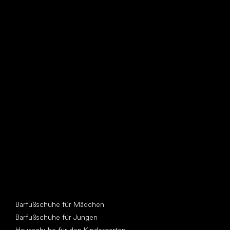
Such dir einen neuen Freund
Andere Kategorien
Barfußschuhe für Mädchen
Barfußschuhe für Jungen