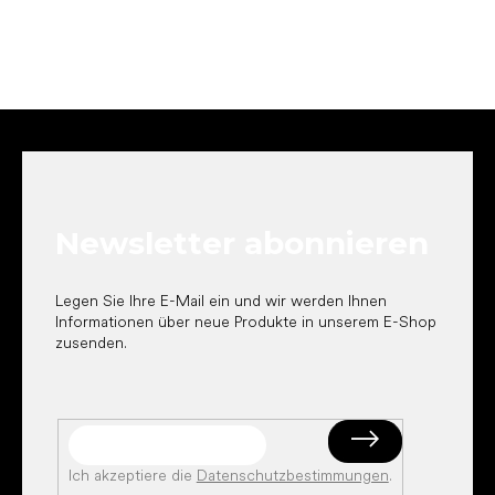
F
u
ß
z
e
Newsletter abonnieren
i
l
e
Legen Sie Ihre E-Mail ein und wir werden Ihnen
Informationen über neue Produkte in unserem E-Shop
zusenden.
Ich akzeptiere die
Datenschutzbestimmungen
.