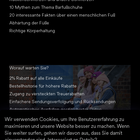
10 Mythen zum Thema Barfußschuhe
20 interessante Fakten über einen menschlichen Fuß
Abhärtung der Füße
Richtige Körperhaltung
Worauf warten Sie?
2% Rabatt auf alle Einkäufe
Bestellhistorie für höhere Rabatte
Zugang zu versteckten Treuerabatten
Einfachere Sendungsverfolgung und Rücksendungen
Automatisches Ausfüllen gespeicherter Daten
Alle Dokumente an einem Ort
Wir verwenden Cookies, um Ihre Benutzererfahrung zu
maximieren und unsere Website besser zu machen. Wenn
Sie weiter surfen, gehen wir davon aus, dass Sie damit
einverstanden sind.
Interessiert an Details?