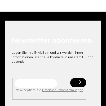
F
u
ß
z
e
Newsletter abonnieren
i
l
e
Legen Sie Ihre E-Mail ein und wir werden Ihnen
Informationen über neue Produkte in unserem E-Shop
zusenden.
Ich akzeptiere die
Datenschutzbestimmungen
.