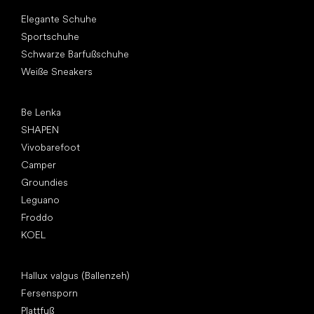
Andere Kategorien
Elegante Schuhe
Sportschuhe
Schwarze Barfußschuhe
Weiße Sneakers
Top Marken
Be Lenka
SHAPEN
Vivobarefoot
Camper
Groundies
Leguano
Froddo
KOEL
Artikel
Hallux valgus (Ballenzeh)
Fersensporn
Plattfuß