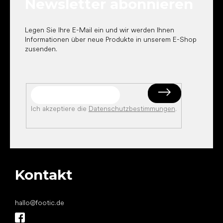
Newsletter abonnieren
i
l
e
Legen Sie Ihre E-Mail ein und wir werden Ihnen
Informationen über neue Produkte in unserem E-Shop
zusenden.
Ich akzeptiere die
Datenschutzbestimmungen
.
Kontakt
hallo
@
footic.de