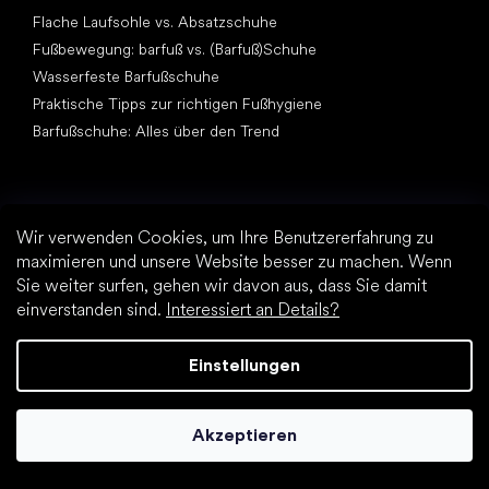
Flache Laufsohle vs. Absatzschuhe
Fußbewegung: barfuß vs. (Barfuß)Schuhe
Wasserfeste Barfußschuhe
Praktische Tipps zur richtigen Fußhygiene
Barfußschuhe: Alles über den Trend
Wir verwenden Cookies, um Ihre Benutzererfahrung zu
maximieren und unsere Website besser zu machen. Wenn
Sie weiter surfen, gehen wir davon aus, dass Sie damit
Andere Kategorien
einverstanden sind.
Interessiert an Details?
Wanderschuhe, Trekkingschuhe
Sportschuhe
Einstellungen
Elegante Schuhe
Sockenschuhe
Akzeptieren
Top Marken
Be Lenka