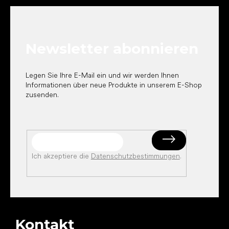
u
ß
z
e
Newsletter abonnieren
i
l
e
Legen Sie Ihre E-Mail ein und wir werden Ihnen
Informationen über neue Produkte in unserem E-Shop
zusenden.
Ich akzeptiere die
Datenschutzbestimmungen
.
Kontakt