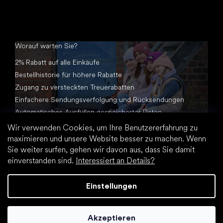
Worauf warten Sie?
2% Rabatt auf alle Einkäufe
Bestellhistorie für höhere Rabatte
Zugang zu versteckten Treuerabatten
Einfachere Sendungsverfolgung und Rücksendungen
Automatisches Ausfüllen gespeicherter Daten
Alle Dokumente an einem Ort
Wir verwenden Cookies, um Ihre Benutzererfahrung zu
maximieren und unsere Website besser zu machen. Wenn
Sie weiter surfen, gehen wir davon aus, dass Sie damit
einverstanden sind.
Interessiert an Details?
Einstellungen
Erstellt von Shoptet Premium
Akzeptieren
Copyright 2026
Footic.de
. Alle Rechte vorbehalten.