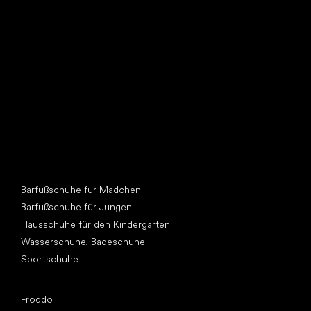
Such dir einen neuen Freund
Andere Kategorien
Barfußschuhe für Mädchen
Barfußschuhe für Jungen
Hausschuhe für den Kindergarten
Wasserschuhe, Badeschuhe
Sportschuhe
Top Marken
Froddo