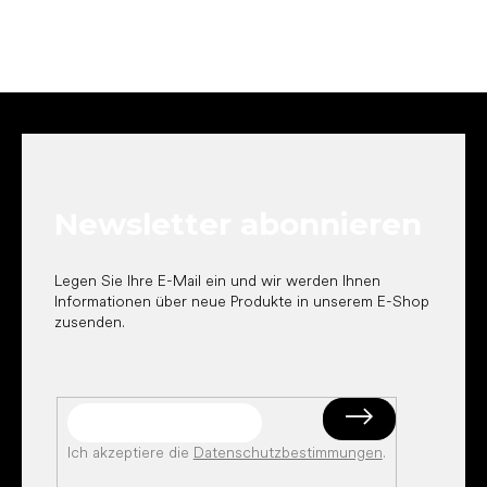
F
u
ß
z
e
Newsletter abonnieren
i
l
e
Legen Sie Ihre E-Mail ein und wir werden Ihnen
Informationen über neue Produkte in unserem E-Shop
zusenden.
Ich akzeptiere die
Datenschutzbestimmungen
.