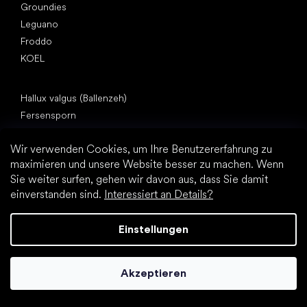
Groundies
Leguano
Froddo
KOEL
Artikel
Hallux valgus (Ballenzeh)
Fersensporn
Plattfuß
Wir verwenden Cookies, um Ihre Benutzererfahrung zu
Flache Laufsohle vs. Absatzschuhe
maximieren und unsere Website besser zu machen. Wenn
Fußbewegung: barfuß vs. (Barfuß)Schuhe
Sie weiter surfen, gehen wir davon aus, dass Sie damit
Wasserfeste Barfußschuhe
einverstanden sind.
Interessiert an Details?
Praktische Tipps zur richtigen Fußhygiene
Barfußschuhe: Alles über den Trend
Einstellungen
Akzeptieren