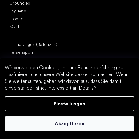
Groundies
Leguano
Froddo
KOEL
Artikel
Hallux valgus (Ballenzeh)
Fersensporn
Plattfuß
Wir verwenden Cookies, um Ihre Benutzererfahrung zu
Flache Laufsohle vs. Absatzschuhe
maximieren und unsere Website besser zu machen. Wenn
Fußbewegung: barfuß vs. (Barfuß)Schuhe
Sie weiter surfen, gehen wir davon aus, dass Sie damit
Wasserfeste Barfußschuhe
einverstanden sind.
Interessiert an Details?
Praktische Tipps zur richtigen Fußhygiene
Barfußschuhe: Alles über den Trend
Einstellungen
Akzeptieren