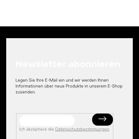
F
u
ß
z
e
Newsletter abonnieren
i
l
e
Legen Sie Ihre E-Mail ein und wir werden Ihnen
Informationen über neue Produkte in unserem E-Shop
zusenden.
Ich akzeptiere die
Datenschutzbestimmungen
.