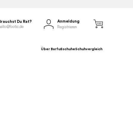
Anmeldung
Brauchst Du Rat?
hallo@footic.de
Registrieren
Über Barfußschuhe
Schuhvergleich