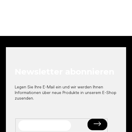
F
u
ß
z
e
Newsletter abonnieren
i
l
e
Legen Sie Ihre E-Mail ein und wir werden Ihnen
Informationen über neue Produkte in unserem E-Shop
zusenden.