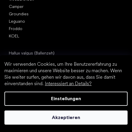
Camper
Groundies
Leguano
Froddo
KOEL
Artikel
Hallux valgus (Ballenzeh)
Fersensporn
Wir verwenden Cookies, um Ihre Benutzererfahrung zu
Plattfuß
maximieren und unsere Website besser zu machen. Wenn
Flache Laufsohle vs. Absatzschuhe
Sie weiter surfen, gehen wir davon aus, dass Sie damit
Fußbewegung: barfuß vs. (Barfuß)Schuhe
einverstanden sind.
Interessiert an Details?
Wasserfeste Barfußschuhe
Praktische Tipps zur richtigen Fußhygiene
Einstellungen
Barfußschuhe: Alles über den Trend
Akzeptieren