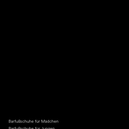
Such dir einen neuen Freund
Andere Kategorien
Barfußschuhe für Mädchen
Barfußschuhe für Jungen