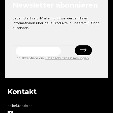
Newsletter abonnieren
i
l
e
Legen Sie Ihre E-Mail ein und wir werden Ihnen
Informationen über neue Produkte in unserem E-Shop
zusenden.
Ich akzeptiere die
Datenschutzbestimmungen
.
Kontakt
hallo
@
footic.de