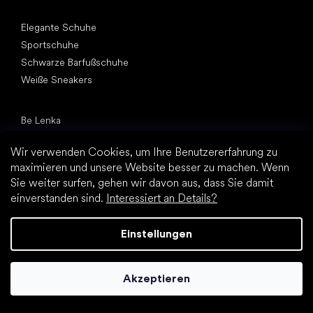
Andere Kategorien
Elegante Schuhe
Sportschuhe
Schwarze Barfußschuhe
Weiße Sneakers
Top Marken
Be Lenka
SHAPEN
Wir verwenden Cookies, um Ihre Benutzererfahrung zu
Vivobarefoot
maximieren und unsere Website besser zu machen. Wenn
Camper
Sie weiter surfen, gehen wir davon aus, dass Sie damit
Groundies
einverstanden sind.
Interessiert an Details?
Leguano
Froddo
Einstellungen
KOEL
Artikel
Akzeptieren
Hallux valgus (Ballenzeh)
Fersensporn