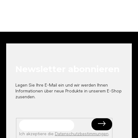
F
u
ß
z
e
Newsletter abonnieren
i
l
e
Legen Sie Ihre E-Mail ein und wir werden Ihnen
Informationen über neue Produkte in unserem E-Shop
zusenden.
Ich akzeptiere die
Datenschutzbestimmungen
.