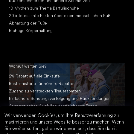
Rückenschmerzen und andere Schmerzen
10 Mythen zum Thema Barfußschuhe
20 interessante Fakten über einen menschlichen Fuß
Abhärtung der Füße
Richtige Körperhaltung
Worauf warten Sie?
2% Rabatt auf alle Einkäufe
Bestellhistorie für höhere Rabatte
Zugang zu versteckten Treuerabatten
Einfachere Sendungsverfolgung und Rücksendungen
Automatisches Ausfüllen gespeicherter Daten
Alle Dokumente an einem Ort
Wir verwenden Cookies, um Ihre Benutzererfahrung zu
maximieren und unsere Website besser zu machen. Wenn
Sie weiter surfen, gehen wir davon aus, dass Sie damit