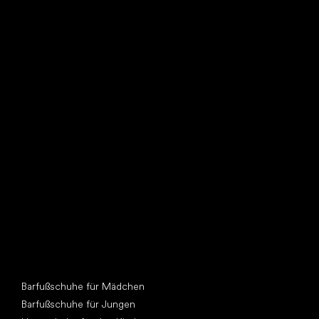
Such dir einen neuen Freund
Andere Kategorien
Barfußschuhe für Mädchen
Barfußschuhe für Jungen