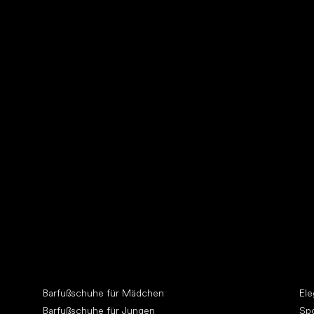
Schuhpflege
Suc
Andere Kategorien
An
ht
Barfußschuhe für Mädchen
El
Barfußschuhe für Jungen
Sp