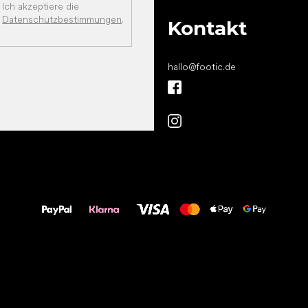
Ich akzeptiere die
Datenschutzbestimmungen
.
Kontakt
hallo
@
footic.de
Alles Gute für
Deine Füße!