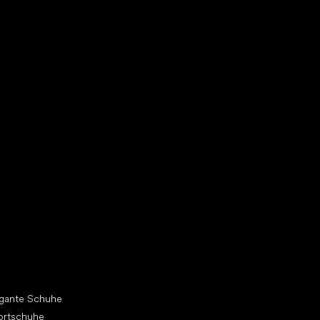
h dir einen neuen Freund
dere Kategorien
egante Schuhe
ortschuhe