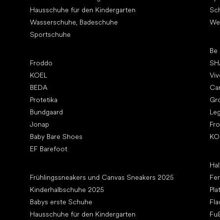
Hausschuhe für den Kindergarten
Sc
Wasserschuhe, Badeschuhe
We
Sportschuhe
To
Be
Top Marken
Froddo
SH
KOEL
Vi
BEDA
Ca
Protetika
Gr
Bundgaard
Le
Jonap
Fr
Baby Bare Shoes
KO
EF Barefoot
Art
Hal
Artikel
Frühlingssneakers und Canvas Sneakers 2025
Fe
Kinderhalbschuhe 2025
Pla
Babys erste Schuhe
Fla
Hausschuhe für den Kindergarten
Fuß