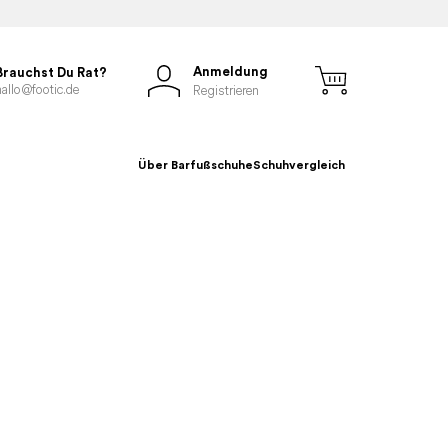
Anmeldung
Brauchst Du Rat?
hallo@footic.de
Registrieren
Über Barfußschuhe
Schuhvergleich