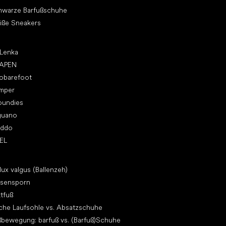
hwarze Barfußschuhe
iße Sneakers
p Marken
 Lenka
APEN
vobarefoot
mper
oundies
guano
oddo
EL
ikel
lux valgus (Ballenzeh)
rsensporn
ttfuß
che Laufsohle vs. Absatzschuhe
bewegung: barfuß vs. (Barfuß)Schuhe