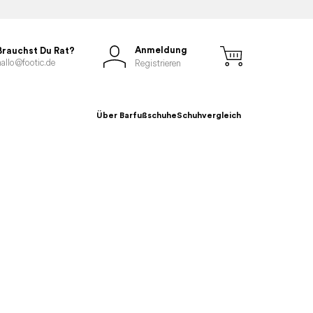
Anmeldung
Brauchst Du Rat?
hallo@footic.de
Registrieren
Über Barfußschuhe
Schuhvergleich