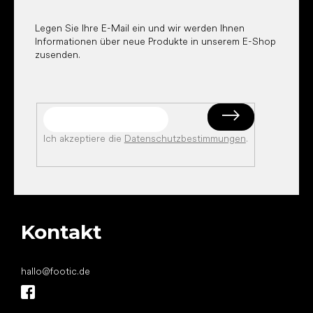
l
e
Legen Sie Ihre E-Mail ein und wir werden Ihnen
Informationen über neue Produkte in unserem E-Shop
zusenden.
Ich akzeptiere die
Datenschutzbestimmungen
.
Kontakt
hallo
@
footic.de