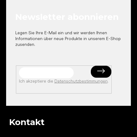
z
e
Newsletter abonnieren
i
l
e
Legen Sie Ihre E-Mail ein und wir werden Ihnen
Informationen über neue Produkte in unserem E-Shop
zusenden.
Ich akzeptiere die
Datenschutzbestimmungen
.
Kontakt