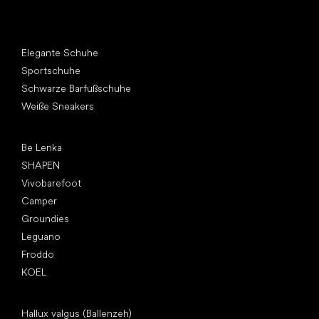
Andere Kategorien
Elegante Schuhe
Sportschuhe
Schwarze Barfußschuhe
Weiße Sneakers
Top Marken
Be Lenka
SHAPEN
Vivobarefoot
Camper
Groundies
Leguano
Froddo
KOEL
Artikel
Hallux valgus (Ballenzeh)