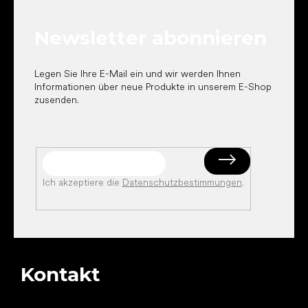
z
e
Newsletter abonnieren
i
l
e
Legen Sie Ihre E-Mail ein und wir werden Ihnen
Informationen über neue Produkte in unserem E-Shop
zusenden.
Ich akzeptiere die
Datenschutzbestimmungen
.
Kontakt