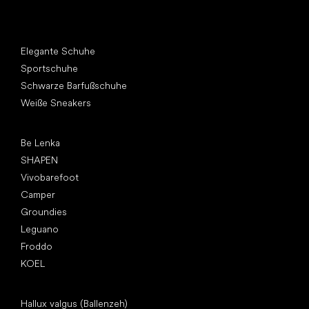
Andere Kategorien
Elegante Schuhe
Sportschuhe
Schwarze Barfußschuhe
Weiße Sneakers
Top Marken
Be Lenka
SHAPEN
Vivobarefoot
Camper
Groundies
Leguano
Froddo
KOEL
Artikel
Hallux valgus (Ballenzeh)