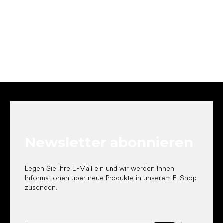
F
u
ß
z
e
Newsletter abonnieren
i
l
e
Legen Sie Ihre E-Mail ein und wir werden Ihnen
Informationen über neue Produkte in unserem E-Shop
zusenden.