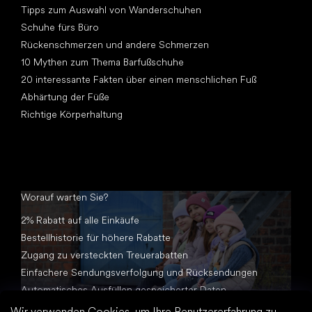
Tipps zum Auswahl von Wanderschuhen
Schuhe fürs Büro
Rückenschmerzen und andere Schmerzen
10 Mythen zum Thema Barfußschuhe
20 interessante Fakten über einen menschlichen Fuß
Abhärtung der Füße
Richtige Körperhaltung
Worauf warten Sie?
2% Rabatt auf alle Einkäufe
Bestellhistorie für höhere Rabatte
Zugang zu versteckten Treuerabatten
Einfachere Sendungsverfolgung und Rücksendungen
Automatisches Ausfüllen gespeicherter Daten
Alle Dokumente an einem Ort
Wir verwenden Cookies, um Ihre Benutzererfahrung zu