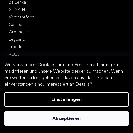
Be Lenka
SHAPEN
Vivobarefoot
Camper
Groundies
Leguano
Froddo
KOEL
Wir verwenden Cookies, um Ihre Benutzererfahrung zu
Artikel
maximieren und unsere Website besser zu machen. Wenn
Hallux valgus (Ballenzeh)
Sie weiter surfen, gehen wir davon aus, dass Sie damit
Fersensporn
einverstanden sind.
Interessiert an Details?
Plattfuß
Flache Laufsohle vs. Absatzschuhe
Einstellungen
Fußbewegung: barfuß vs. (Barfuß)Schuhe
Wasserfeste Barfußschuhe
Praktische Tipps zur richtigen Fußhygiene
Akzeptieren
Barfußschuhe: Alles über den Trend