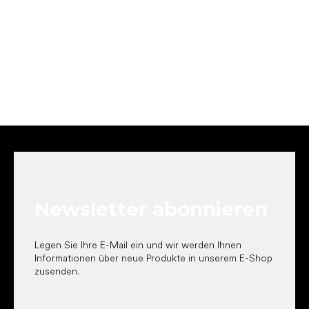
F
u
ß
z
e
Newsletter abonnieren
i
l
e
Legen Sie Ihre E-Mail ein und wir werden Ihnen
Informationen über neue Produkte in unserem E-Shop
zusenden.