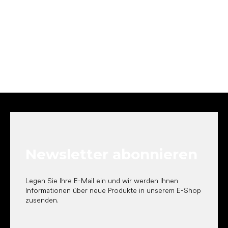
F
u
ß
z
e
Newsletter abonnieren
i
l
e
Legen Sie Ihre E-Mail ein und wir werden Ihnen
Informationen über neue Produkte in unserem E-Shop
zusenden.