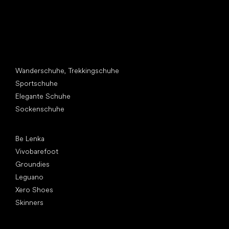
Andere Kategorien
Wanderschuhe, Trekkingschuhe
Sportschuhe
Elegante Schuhe
Sockenschuhe
Top Marken
Be Lenka
Vivobarefoot
Groundies
Leguano
Xero Shoes
Skinners
Artikel