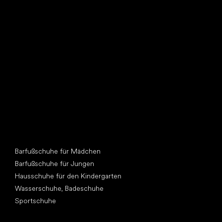
Such dir einen neuen Freund
Andere Kategorien
Barfußschuhe für Mädchen
Barfußschuhe für Jungen
Hausschuhe für den Kindergarten
Wasserschuhe, Badeschuhe
Sportschuhe
Top Marken