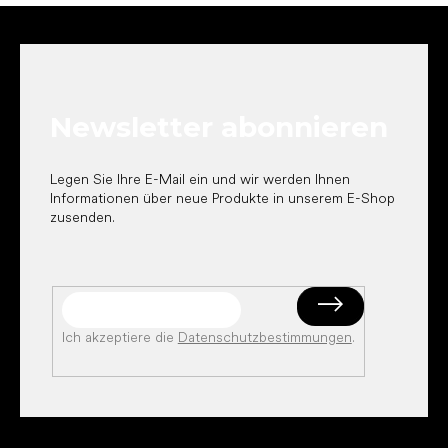
F
u
ß
z
e
Newsletter abonnieren
i
l
e
Legen Sie Ihre E-Mail ein und wir werden Ihnen
Informationen über neue Produkte in unserem E-Shop
zusenden.
Ich akzeptiere die
Datenschutzbestimmungen
.