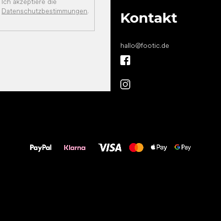
Ich akzeptiere die
Datenschutzbestimmungen
.
Kontakt
hallo
@
footic.de
Alles Gute für
Deine Füße!