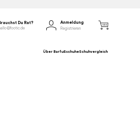
Anmeldung
Brauchst Du Rat?
hallo@footic.de
Registrieren
Über Barfußschuhe
Schuhvergleich