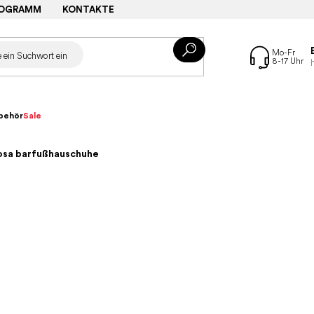
ROGRAMM
KONTAKTE
behör
Sale
rosa barfußhauschuhe