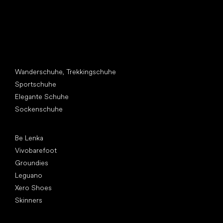
Andere Kategorien
Wanderschuhe, Trekkingschuhe
Sportschuhe
Elegante Schuhe
Sockenschuhe
Top Marken
Be Lenka
Vivobarefoot
Groundies
Leguano
Xero Shoes
Skinners
Artikel