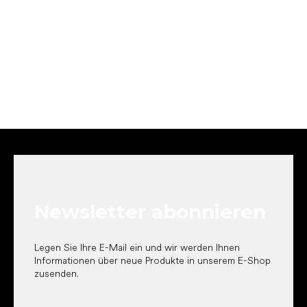
F
u
ß
z
e
Newsletter abonnieren
i
l
e
Legen Sie Ihre E-Mail ein und wir werden Ihnen
Informationen über neue Produkte in unserem E-Shop
zusenden.