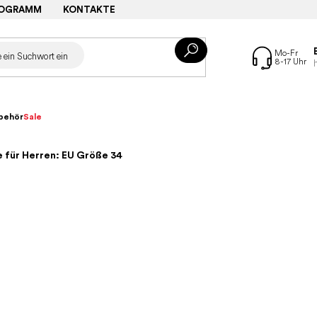
ROGRAMM
KONTAKTE
behör
Sale
 für Herren: EU Größe 34