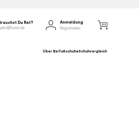
Anmeldung
Brauchst Du Rat?
hallo@footic.de
Registrieren
Über Barfußschuhe
Schuhvergleich