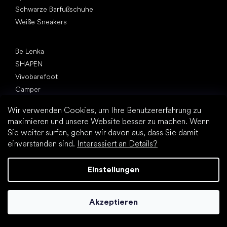
Schwarze Barfußschuhe
Weiße Sneakers
Top Marken
Be Lenka
SHAPEN
Vivobarefoot
Camper
Groundies
Wir verwenden Cookies, um Ihre Benutzererfahrung zu
Leguano
maximieren und unsere Website besser zu machen. Wenn
Froddo
Sie weiter surfen, gehen wir davon aus, dass Sie damit
KOEL
einverstanden sind.
Interessiert an Details?
Artikel
Einstellungen
Hallux valgus (Ballenzeh)
Fersensporn
Plattfuß
Akzeptieren
Flache Laufsohle vs. Absatzschuhe
Fußbewegung: barfuß vs. (Barfuß)Schuhe