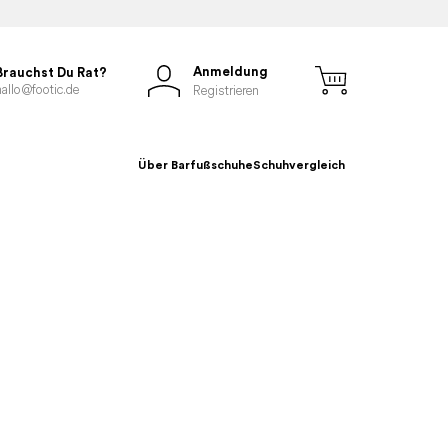
Anmeldung
Brauchst Du Rat?
hallo@footic.de
Registrieren
Über Barfußschuhe
Schuhvergleich