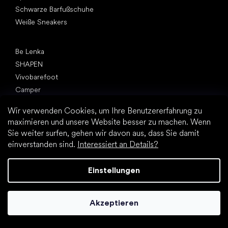
Schwarze Barfußschuhe
Weiße Sneakers
Top Marken
Be Lenka
SHAPEN
Vivobarefoot
Camper
Groundies
Wir verwenden Cookies, um Ihre Benutzererfahrung zu
Leguano
maximieren und unsere Website besser zu machen. Wenn
Froddo
Sie weiter surfen, gehen wir davon aus, dass Sie damit
KOEL
einverstanden sind.
Interessiert an Details?
Artikel
Einstellungen
Hallux valgus (Ballenzeh)
Fersensporn
Plattfuß
Akzeptieren
Flache Laufsohle vs. Absatzschuhe
Fußbewegung: barfuß vs. (Barfuß)Schuhe