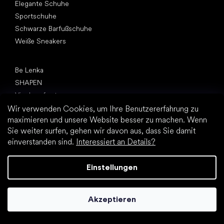
Elegante Schuhe
Sportschuhe
Schwarze Barfußschuhe
Weiße Sneakers
Top Marken
Be Lenka
SHAPEN
Vivobarefoot
Camper
Wir verwenden Cookies, um Ihre Benutzererfahrung zu
maximieren und unsere Website besser zu machen. Wenn
Groundies
Sie weiter surfen, gehen wir davon aus, dass Sie damit
Leguano
einverstanden sind.
Interessiert an Details?
Froddo
KOEL
Einstellungen
Artikel
Hallux valgus (Ballenzeh)
Akzeptieren
Fersensporn
Plattfuß