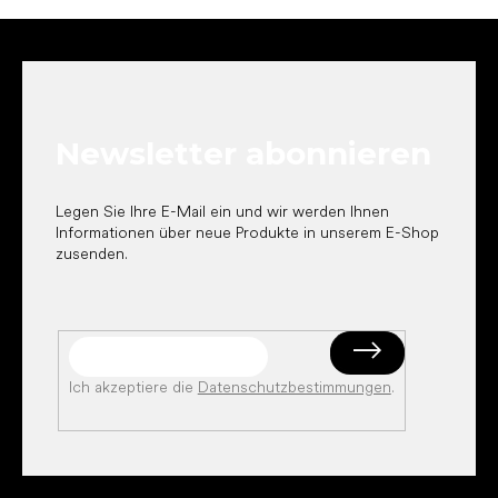
F
u
ß
z
e
Newsletter abonnieren
i
l
e
Legen Sie Ihre E-Mail ein und wir werden Ihnen
Informationen über neue Produkte in unserem E-Shop
zusenden.
Ich akzeptiere die
Datenschutzbestimmungen
.