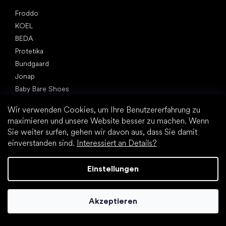
Top Marken
Froddo
KOEL
BEDA
Protetika
Bundgaard
Jonap
Baby Bare Shoes
EF Barefoot
Wir verwenden Cookies, um Ihre Benutzererfahrung zu
maximieren und unsere Website besser zu machen. Wenn
Artikel
Frühlingssneakers und Canvas Sneakers 2025
Sie weiter surfen, gehen wir davon aus, dass Sie damit
einverstanden sind.
Interessiert an Details?
Kinderhalbschuhe 2025
Babys erste Schuhe
Einstellungen
Hausschuhe für den Kindergarten
Wie schnell wachsen Kinderfüße?
Kann man den Kindern Barfußschuhe geben?
Akzeptieren
Natürliche Fußentwicklung von A bis Z
15 interessante Fakten über Kinderfüße