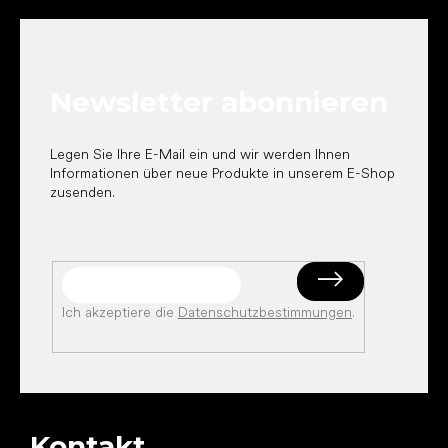
u
ß
z
e
Newsletter abonnieren
i
l
e
Legen Sie Ihre E-Mail ein und wir werden Ihnen
Informationen über neue Produkte in unserem E-Shop
zusenden.
Ich akzeptiere die
Datenschutzbestimmungen
.
Kontakt