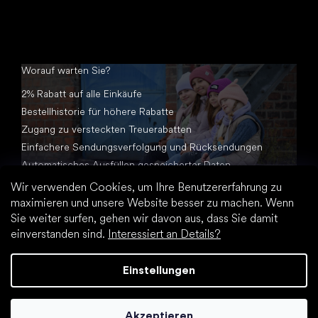
Worauf warten Sie?
2% Rabatt auf alle Einkäufe
Bestellhistorie für höhere Rabatte
Zugang zu versteckten Treuerabatten
Einfachere Sendungsverfolgung und Rücksendungen
Automatisches Ausfüllen gespeicherter Daten
Alle Dokumente an einem Ort
Wir verwenden Cookies, um Ihre Benutzererfahrung zu
maximieren und unsere Website besser zu machen. Wenn
Sie weiter surfen, gehen wir davon aus, dass Sie damit
einverstanden sind.
Interessiert an Details?
Einstellungen
Erstellt von Shoptet Premium
Akzeptieren
Copyright 2026
Footic.de
. Alle Rechte vorbehalten.