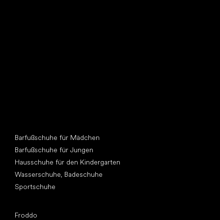
Such dir einen neuen Freund
Andere Kategorien
Barfußschuhe für Mädchen
Barfußschuhe für Jungen
Hausschuhe für den Kindergarten
Wasserschuhe, Badeschuhe
Sportschuhe
Top Marken
Froddo