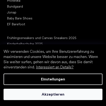
Protetika
Bundgaard
Jonap
Baby Bare Shoes
EF Barefoot
Artikel
Frühlingssneakers und Canvas Sneakers 2025
Kinderhalbschuhe 2025
Babys erste Schuhe
Wir verwenden Cookies, um Ihre Benutzererfahrung zu
Hausschuhe für den Kindergarten
maximieren und unsere Website besser zu machen. Wenn
Sie weiter surfen, gehen wir davon aus, dass Sie damit
Wie schnell wachsen Kinderfüße?
einverstanden sind.
Interessiert an Details?
Kann man den Kindern Barfußschuhe geben?
Natürliche Fußentwicklung von A bis Z
Einstellungen
15 interessante Fakten über Kinderfüße
Akzeptieren