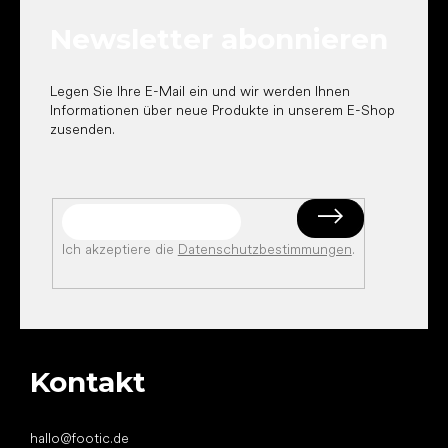
e
Newsletter abonnieren
i
l
e
Legen Sie Ihre E-Mail ein und wir werden Ihnen
Informationen über neue Produkte in unserem E-Shop
zusenden.
Ich akzeptiere die
Datenschutzbestimmungen
.
Kontakt
hallo
@
footic.de