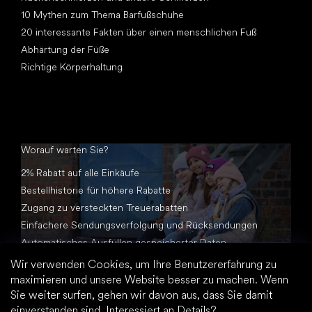
10 Mythen zum Thema Barfußschuhe
20 interessante Fakten über einen menschlichen Fuß
Abhärtung der Füße
Richtige Körperhaltung
Worauf warten Sie?
2% Rabatt auf alle Einkäufe
Bestellhistorie für höhere Rabatte
Zugang zu versteckten Treuerabatten
Einfachere Sendungsverfolgung und Rücksendungen
Automatisches Ausfüllen gespeicherter Daten
Alle Dokumente an einem Ort
Wir verwenden Cookies, um Ihre Benutzererfahrung zu
maximieren und unsere Website besser zu machen. Wenn
Sie weiter surfen, gehen wir davon aus, dass Sie damit
einverstanden sind.
Interessiert an Details?