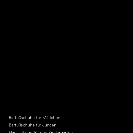
Such dir einen neuen Freund
Andere Kategorien
Barfußschuhe für Mädchen
Barfußschuhe für Jungen
Hausschuhe für den Kindergarten