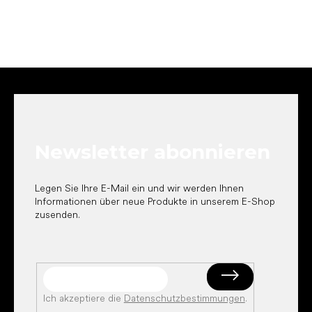
F
u
ß
z
e
Newsletter abonnieren
i
l
e
Legen Sie Ihre E-Mail ein und wir werden Ihnen
Informationen über neue Produkte in unserem E-Shop
zusenden.
Ich akzeptiere die
Datenschutzbestimmungen
.