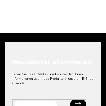
F
u
ß
z
e
Newsletter abonnieren
i
l
e
Legen Sie Ihre E-Mail ein und wir werden Ihnen
Informationen über neue Produkte in unserem E-Shop
zusenden.