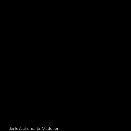
Such dir einen neuen Freund
Andere Kategorien
Barfußschuhe für Mädchen