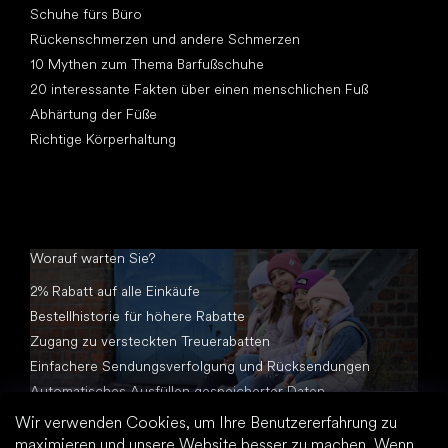
Schuhe fürs Büro
Rückenschmerzen und andere Schmerzen
10 Mythen zum Thema Barfußschuhe
20 interessante Fakten über einen menschlichen Fuß
Abhärtung der Füße
Richtige Körperhaltung
Worauf warten Sie?
2% Rabatt auf alle Einkäufe
Bestellhistorie für höhere Rabatte
Zugang zu versteckten Treuerabatten
Einfachere Sendungsverfolgung und Rücksendungen
Automatisches Ausfüllen gespeicherter Daten
Alle Dokumente an einem Ort
Wir verwenden Cookies, um Ihre Benutzererfahrung zu
maximieren und unsere Website besser zu machen. Wenn