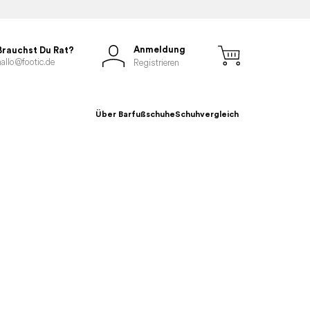
Anmeldung
Brauchst Du Rat?
hallo@footic.de
Registrieren
Über Barfußschuhe
Schuhvergleich