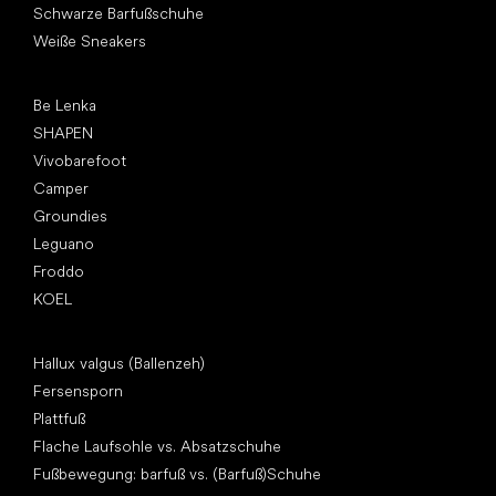
Schwarze Barfußschuhe
Weiße Sneakers
Top Marken
Be Lenka
SHAPEN
Vivobarefoot
Camper
Groundies
Leguano
Froddo
KOEL
Artikel
Hallux valgus (Ballenzeh)
Fersensporn
Plattfuß
Flache Laufsohle vs. Absatzschuhe
Fußbewegung: barfuß vs. (Barfuß)Schuhe