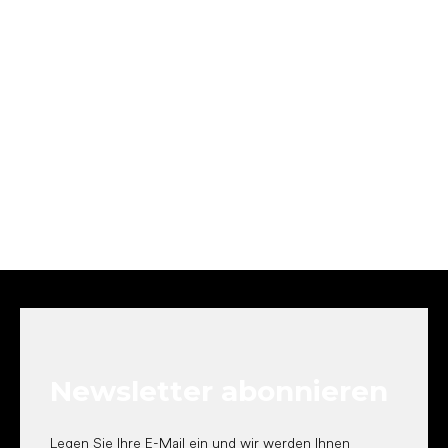
F
u
ß
z
e
Newsletter abonnieren
i
l
e
Legen Sie Ihre E-Mail ein und wir werden Ihnen