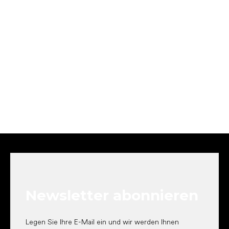
F
u
ß
z
e
Newsletter abonnieren
i
l
e
Legen Sie Ihre E-Mail ein und wir werden Ihnen