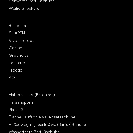
Schwarze Barfußschuhe
Weiße Sneakers
Top Marken
Be Lenka
SHAPEN
Vivobarefoot
Camper
Groundies
Leguano
Froddo
KOEL
Artikel
Hallux valgus (Ballenzeh)
Fersensporn
Plattfuß
Flache Laufsohle vs. Absatzschuhe
Fußbewegung: barfuß vs. (Barfuß)Schuhe
Wasserfeste Barfußschuhe